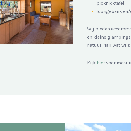
picknicktafel
loungebank en/o
Wij bieden accommod
en kleine glampings,
natuur. 4all wat wil
Kijk
hier
voor meer i