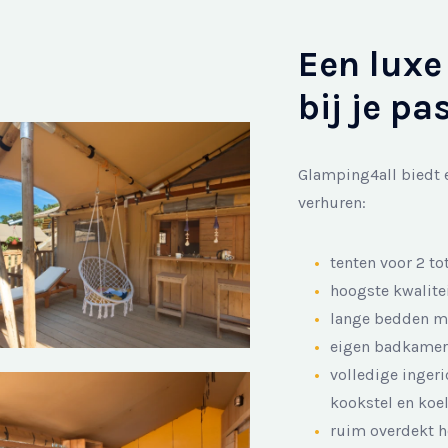
Een luxe
bij je pa
Glamping4all biedt ee
verhuren:
tenten voor 2 to
hoogste kwalite
lange bedden m
eigen badkamer 
volledige ingeri
kookstel en koe
ruim overdekt ho