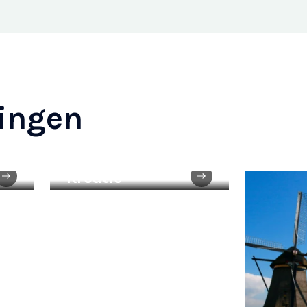
ingen
Kroatië