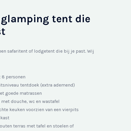
 glamping tent die
st
n safaritent of lodgetent die bij je past. Wij
t 8 personen
itsniveau tentdoek (extra ademend)
et goede matrassen
met douche, wc en wastafel
chte keuken voorzien van een vierpits
lkast
uten terras met tafel en stoelen of