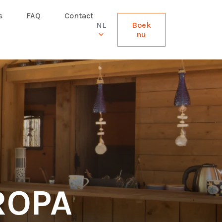
s
FAQ
Contact
NL
Boek
nu
ROPA