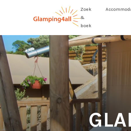
Zoek
Accommoda
&
boek
GLA