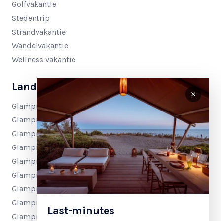
Golfvakantie
Stedentrip
Strandvakantie
Wandelvakantie
Wellness vakantie
Landen
Glampings in Nederland
Glampings in België
Glampings in Frankrijk
Glampings in Spanje
Glampings in Italië
Glampings in Kroatië
Glampings in Bosnië & Herzegovina
Glampings in Montenegro
Last-minutes
Glampings in Slovenië