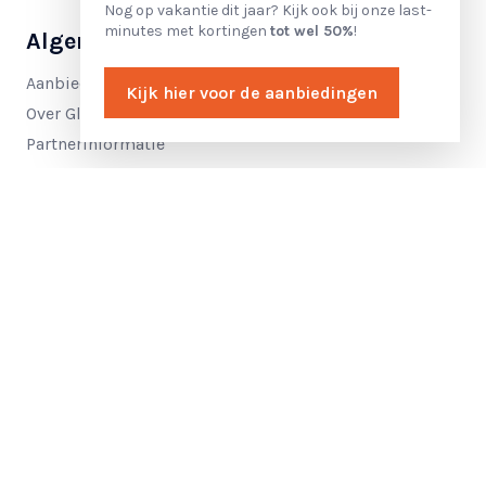
Nog op vakantie dit jaar? Kijk ook bij onze last-
minutes met kortingen
tot wel 50%
!
Algemeen
Aanbiedingen
Kijk hier voor de aanbiedingen
Over Glamping4all
Partnerinformatie
Contact
Filter accommodaties
Sluit
Betaal veilig met:
Zoek op naam
2026 © Glamping4all
Algemene voorwaarden
Privacy
Aankomst- en vertrekdatum
Disclaimer
Klachten
Selecteer periode
Annulering
Reserveringssysteem
: Recranet
Gasten