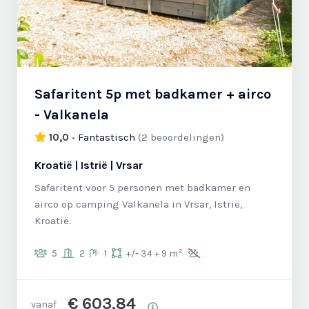
Safaritent 5p met badkamer + airco
- Valkanela
10,0
•
Fantastisch
(
2 beoordelingen
)
Kroatië | Istrië | Vrsar
Safaritent voor 5 personen met badkamer en
airco op camping Valkanela in Vrsar, Istrië,
Kroatië.
2
5
2
1
+/- 34 + 9 m
€ 603,84
vanaf
Prijsoverzicht