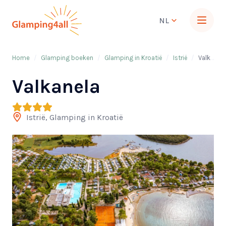
NL
Home
/
Glamping boeken
/
Glamping in Kroatië
/
Istrië
/
Valkanela
Valkanela
Istrië, Glamping in Kroatië