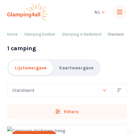
NL
Home
/
Glamping boeken
/
Glamping in Nederland
/
Friesland
1 camping
Lijstweergave
Kaartweergave
Filters