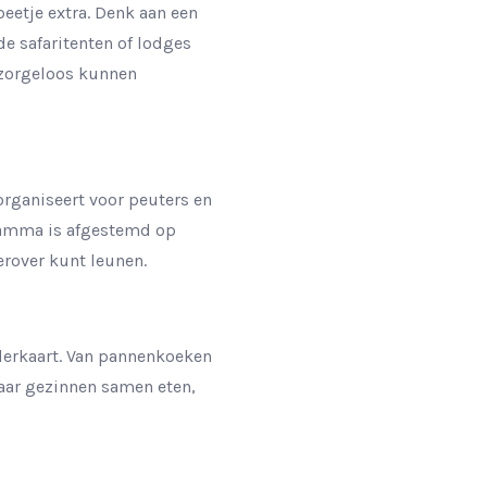
eetje extra. Denk aan een
de safaritenten of lodges
 zorgeloos kunnen
organiseert voor peuters en
gramma is afgestemd op
erover kunt leunen.
nderkaart. Van pannenkoeken
 waar gezinnen samen eten,