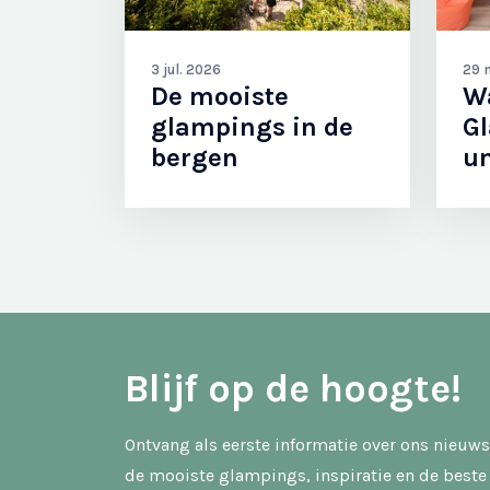
3 jul. 2026
29 
De mooiste
W
glampings in de
G
bergen
u
Blijf op de hoogte!
Ontvang als eerste informatie over ons nieuw
de mooiste glampings, inspiratie en de best