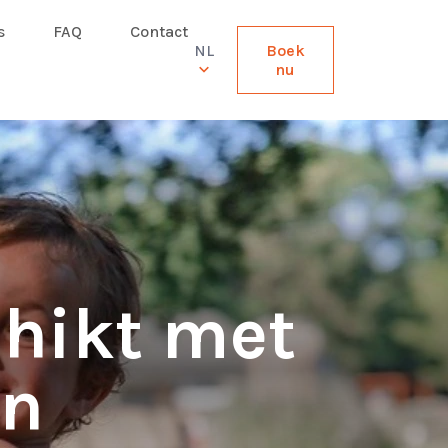
s
FAQ
Contact
NL
Boek
nu
hikt met
en