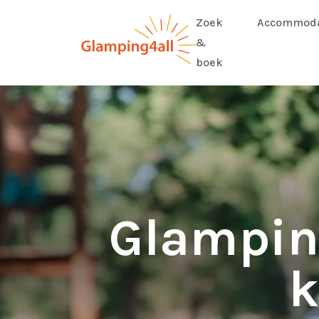
Zoek
Accommoda
&
boek
Glampin
k