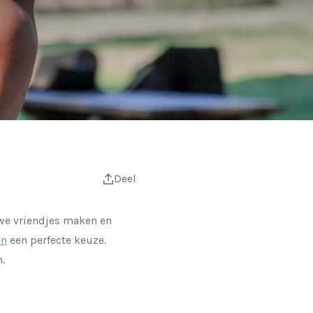
Deel
uwe vriendjes maken en
en
een perfecte keuze.
.