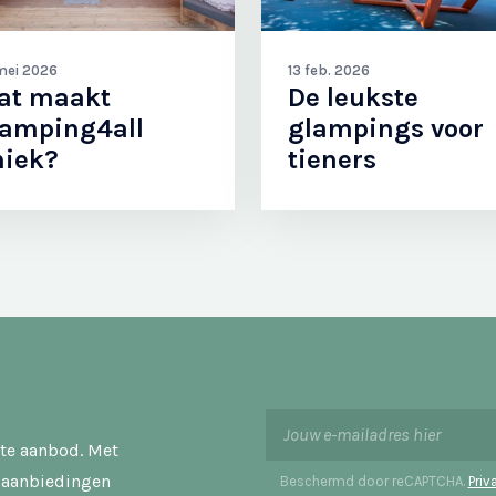
mei 2026
13 feb. 2026
at maakt
De leukste
lamping4all
glampings voor
niek?
tieners
ste aanbod. Met
e aanbiedingen
Beschermd door reCAPTCHA.
Priv