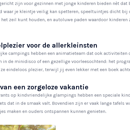
ericht zijn voor gezinnen met jonge kinderen bieden nèt dat b
aar je kleintje veilig kan spetteren, speeltuintjes dicht bij 
in het zeil kunt houden, en autoluwe paden waardoor kinderen
plezier voor de allerkleinsten
ijke campings hebben een animatieteam dat ook activiteiten 
en in de minidisco of een gezellige voorleesochtend: het pro
e eindeloos plezier, terwijl jij even lekker met een boek acht
van een zorgeloze vakantie
aurants op kindvriendelijke glampings hebben een speciale ki
l iets dat in de smaak valt. Bovendien zijn er vaak lange tafels
djes maken en ouders ontspannen kunnen genieten.