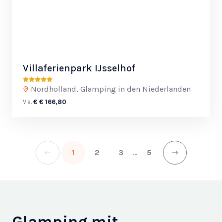
Villaferienpark IJsselhof
Nordholland, Glamping in den Niederlanden
V.a.
€ € 166,80
...
1
2
3
5
Glamping mit