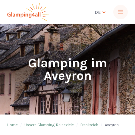
DE
Glamping im
Aveyron
Home
/
Unsere Glamping-Reiseziele
/
Frankreich
/
Aveyron