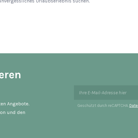
unvergessliches Urlaubserlebnis suchen.
eren
sten Angebote.
Geschützt durch reCAPTCHA.
Date
ion und den