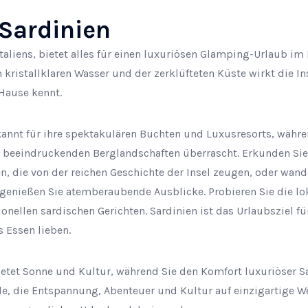
 Sardinien
Italiens, bietet alles für einen luxuriösen Glamping-Urlaub im
ristallklaren Wasser und der zerklüfteten Küste wirkt die Ins
Hause kennt.
kannt für ihre spektakulären Buchten und Luxusresorts, währ
 beeindruckenden Berglandschaften überrascht. Erkunden Sie
, die von der reichen Geschichte der Insel zeugen, oder wand
enießen Sie atemberaubende Ausblicke. Probieren Sie die lok
nellen sardischen Gerichten. Sardinien ist das Urlaubsziel für
 Essen lieben.
ietet Sonne und Kultur, während Sie den Komfort luxuriöser S
de, die Entspannung, Abenteuer und Kultur auf einzigartige W