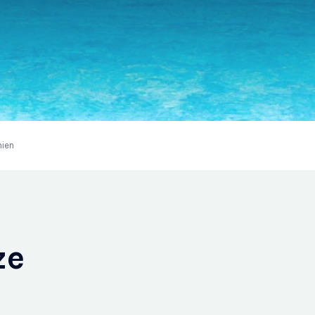
nien
ze