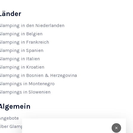
Länder
Glamping in den Niederlanden
Glamping in Belgien
Glamping in Frankreich
Glamping in Spanien
Glamping in Italien
Glamping in Kroatien
Glamping in Bosnien & Herzegovina
Glampings in Montenegro
Glampings in Slowenien
Algemein
Angebote
Über Glamping4all